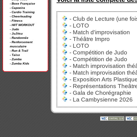
- Boxe Française
- Capoeira
- Cardio Training
- Cheerleading
- Club de Lecture (une foi
- Fitness
- LOTO
- HIIT WORKOUT
- Judo
- Match d'improvisation
- JuJitsu
- Théâtre Impro
- Randonnée
- Renforcement
- LOTO
musculaire
- Run & Trail
- Compétition de Judo
- Taïso
- Compétition de Judo
- Zumba
- Zumba Kids
- Match improvisation théâ
- Match improvisation théâ
- Exposition Arts Plastiqu
- Représentations Theâtre
- Gala de Chorégraphie
- La Cambysienne 2026