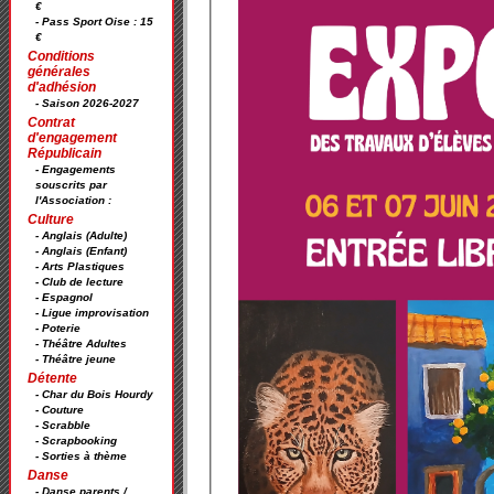
€
- Pass Sport Oise : 15
€
Conditions
générales
d'adhésion
- Saison 2026-2027
Contrat
d'engagement
Républicain
- Engagements
souscrits par
l'Association :
Culture
- Anglais (Adulte)
- Anglais (Enfant)
- Arts Plastiques
- Club de lecture
- Espagnol
- Ligue improvisation
- Poterie
- Théâtre Adultes
- Théâtre jeune
Détente
- Char du Bois Hourdy
- Couture
- Scrabble
- Scrapbooking
- Sorties à thème
Danse
- Danse parents /