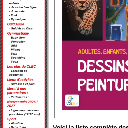
enfants
- de salon / en ligne
- du monde
- Funk
- Rythmique
Guid'Asso
- Guid'Asso Oise
Gymnastique
- Baby Gym
- d'entretien
- GRS
- Pilates
- Step
- Stretching
- Yoga
Les plus du CLEC
- Location de
costumes
Lieux d'activités
- Adresses et plan
Merci à nos
partenaires :
- Partenaires :
Nouveautés 2026 /
2027
- Ligue improvisation
pour Ados (12/17 ans)
Sport
- AfroVibe
Voici la liste complète de
- Baby Judo