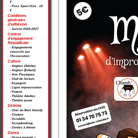
€
- Pass Sport Oise : 15
€
Conditions
générales
d'adhésion
- Saison 2026-2027
Contrat
d'engagement
Républicain
- Engagements
souscrits par
l'Association :
Culture
- Anglais (Adulte)
- Anglais (Enfant)
- Arts Plastiques
- Club de lecture
- Espagnol
- Ligue improvisation
- Poterie
- Théâtre Adultes
- Théâtre jeune
Détente
- Char du Bois Hourdy
- Couture
- Scrabble
- Scrapbooking
- Sorties à thème
Danse
- Danse parents /