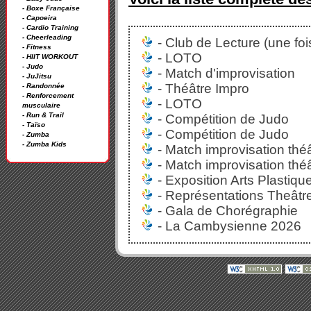
- Boxe Française
- Capoeira
- Cardio Training
- Cheerleading
- Club de Lecture (une foi
- Fitness
- LOTO
- HIIT WORKOUT
- Judo
- Match d'improvisation
- JuJitsu
- Théâtre Impro
- Randonnée
- Renforcement
- LOTO
musculaire
- Run & Trail
- Compétition de Judo
- Taïso
- Compétition de Judo
- Zumba
- Zumba Kids
- Match improvisation théâ
- Match improvisation théâ
- Exposition Arts Plastiqu
- Représentations Theâtre
- Gala de Chorégraphie
- La Cambysienne 2026