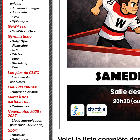
enfants
- de salon / en ligne
- du monde
- Funk
- Rythmique
Guid'Asso
- Guid'Asso Oise
Gymnastique
- Baby Gym
- d'entretien
- GRS
- Pilates
- Step
- Stretching
- Yoga
Les plus du CLEC
- Location de
costumes
Lieux d'activités
- Adresses et plan
Merci à nos
partenaires :
- Partenaires :
Nouveautés 2026 /
2027
- Ligue improvisation
pour Ados (12/17 ans)
Sport
- AfroVibe
Voici la liste complète de
- Baby Judo