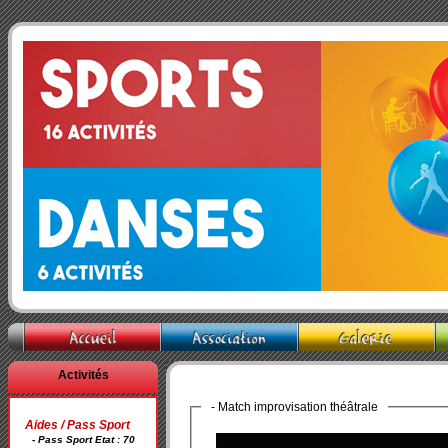
Activités
- Match improvisation théâtrale
Aides / Pass Sport
- Pass Sport Etat : 70