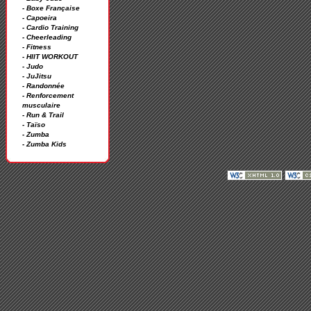
- Boxe Française
- Capoeira
- Cardio Training
- Cheerleading
- Fitness
- HIIT WORKOUT
- Judo
- JuJitsu
- Randonnée
- Renforcement
musculaire
- Run & Trail
- Taïso
- Zumba
- Zumba Kids