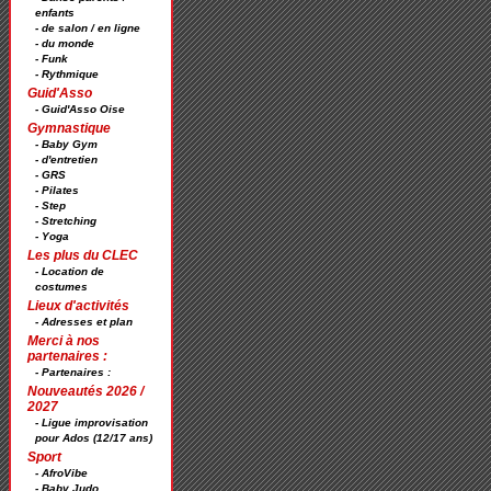
enfants
- de salon / en ligne
- du monde
- Funk
- Rythmique
Guid'Asso
- Guid'Asso Oise
Gymnastique
- Baby Gym
- d'entretien
- GRS
- Pilates
- Step
- Stretching
- Yoga
Les plus du CLEC
- Location de
costumes
Lieux d'activités
- Adresses et plan
Merci à nos
partenaires :
- Partenaires :
Nouveautés 2026 /
2027
- Ligue improvisation
pour Ados (12/17 ans)
Sport
- AfroVibe
- Baby Judo