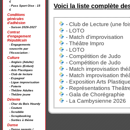
€
Voici la liste complète de
- Pass Sport Oise : 15
€
Conditions
générales
d'adhésion
- Club de Lecture (une foi
- Saison 2026-2027
- LOTO
Contrat
- Match d'improvisation
d'engagement
Républicain
- Théâtre Impro
- Engagements
- LOTO
souscrits par
l'Association :
- Compétition de Judo
Culture
- Compétition de Judo
- Anglais (Adulte)
- Anglais (Enfant)
- Match improvisation théâ
- Arts Plastiques
- Match improvisation théâ
- Club de lecture
- Espagnol
- Exposition Arts Plastiqu
- Ligue improvisation
- Poterie
- Représentations Theâtre
- Théâtre Adultes
- Gala de Chorégraphie
- Théâtre jeune
Détente
- La Cambysienne 2026
- Char du Bois Hourdy
- Couture
- Scrabble
- Scrapbooking
- Sorties à thème
Danse
- Danse parents /