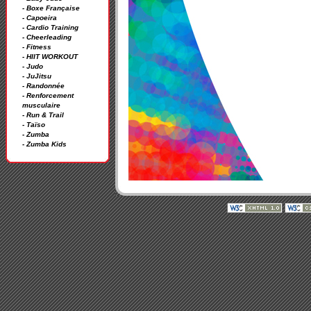
- Boxe Française
- Capoeira
- Cardio Training
- Cheerleading
- Fitness
- HIIT WORKOUT
- Judo
- JuJitsu
- Randonnée
- Renforcement
musculaire
- Run & Trail
- Taïso
- Zumba
- Zumba Kids