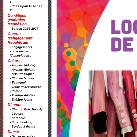
€
- Pass Sport Oise : 15
€
Conditions
générales
d'adhésion
- Saison 2026-2027
Contrat
d'engagement
Républicain
- Engagements
souscrits par
l'Association :
Culture
- Anglais (Adulte)
- Anglais (Enfant)
- Arts Plastiques
- Club de lecture
- Espagnol
- Ligue improvisation
- Poterie
- Théâtre Adultes
- Théâtre jeune
Détente
- Char du Bois Hourdy
- Couture
- Scrabble
- Scrapbooking
- Sorties à thème
Danse
- Danse parents /