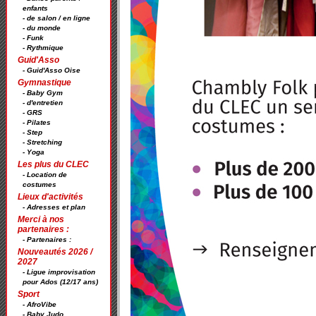
enfants
- de salon / en ligne
- du monde
- Funk
- Rythmique
Guid'Asso
- Guid'Asso Oise
Gymnastique
- Baby Gym
- d'entretien
- GRS
- Pilates
- Step
- Stretching
- Yoga
Les plus du CLEC
- Location de
costumes
Lieux d'activités
- Adresses et plan
Merci à nos
partenaires :
- Partenaires :
Nouveautés 2026 /
2027
- Ligue improvisation
pour Ados (12/17 ans)
Sport
- AfroVibe
- Baby Judo