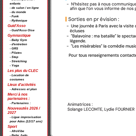
enfants
- de salon / en ligne
- du monde
- Funk
- Rythmique
Guid'Asso
- Guid'Asso Oise
Gymnastique
- Baby Gym
- d'entretien
- GRS
- Pilates
- Step
- Stretching
- Yoga
Les plus du CLEC
- Location de
costumes
Lieux d'activités
- Adresses et plan
Merci à nos
partenaires :
- Partenaires :
Nouveautés 2026 /
2027
- Ligue improvisation
pour Ados (12/17 ans)
Sport
- AfroVibe
- Baby Judo