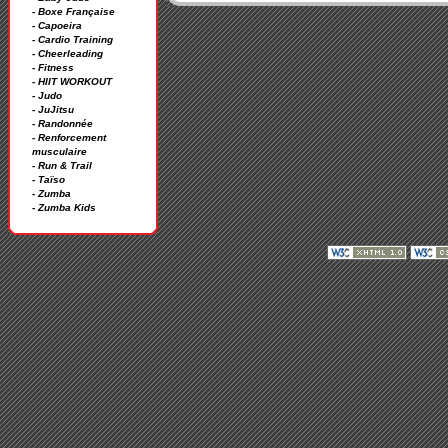
- Boxe Française
- Capoeira
- Cardio Training
- Cheerleading
- Fitness
- HIIT WORKOUT
- Judo
- JuJitsu
- Randonnée
- Renforcement
musculaire
- Run & Trail
- Taïso
- Zumba
- Zumba Kids