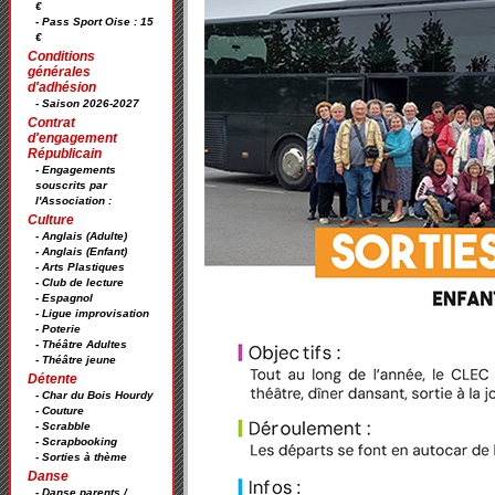
€
- Pass Sport Oise : 15
€
Conditions
générales
d'adhésion
- Saison 2026-2027
Contrat
d'engagement
Républicain
- Engagements
souscrits par
l'Association :
Culture
- Anglais (Adulte)
- Anglais (Enfant)
- Arts Plastiques
- Club de lecture
- Espagnol
- Ligue improvisation
- Poterie
- Théâtre Adultes
- Théâtre jeune
Détente
- Char du Bois Hourdy
- Couture
- Scrabble
- Scrapbooking
- Sorties à thème
Danse
- Danse parents /