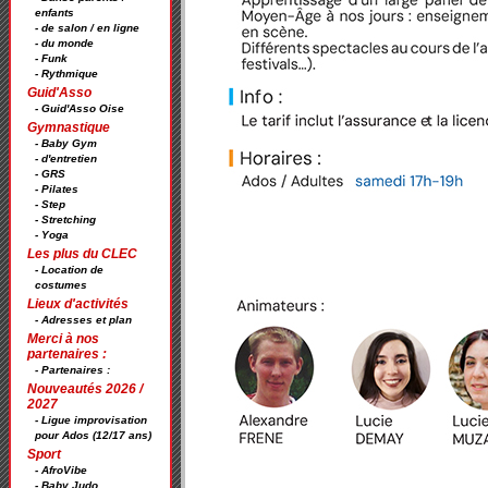
enfants
- de salon / en ligne
- du monde
- Funk
- Rythmique
Guid'Asso
- Guid'Asso Oise
Gymnastique
- Baby Gym
- d'entretien
- GRS
- Pilates
- Step
- Stretching
- Yoga
Les plus du CLEC
- Location de
costumes
Lieux d'activités
- Adresses et plan
Merci à nos
partenaires :
- Partenaires :
Nouveautés 2026 /
2027
- Ligue improvisation
pour Ados (12/17 ans)
Sport
- AfroVibe
- Baby Judo