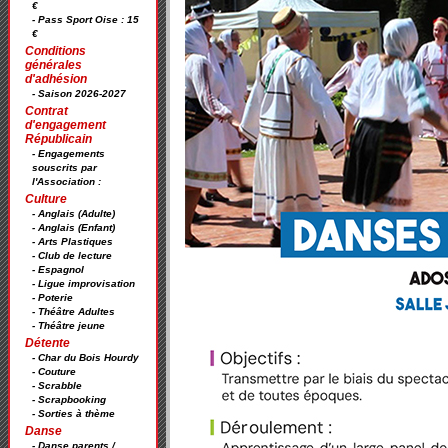
€
- Pass Sport Oise : 15
€
Conditions
générales
d'adhésion
- Saison 2026-2027
Contrat
d'engagement
Républicain
- Engagements
souscrits par
l'Association :
Culture
- Anglais (Adulte)
- Anglais (Enfant)
- Arts Plastiques
- Club de lecture
- Espagnol
- Ligue improvisation
- Poterie
- Théâtre Adultes
- Théâtre jeune
Détente
- Char du Bois Hourdy
- Couture
- Scrabble
- Scrapbooking
- Sorties à thème
Danse
- Danse parents /