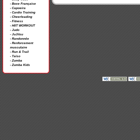
- Boxe Française
- Capoeira
- Cardio Training
- Cheerleading
- Fitness
- HIIT WORKOUT
- Judo
- JuJitsu
- Randonnée
- Renforcement
musculaire
- Run & Trail
- Taïso
- Zumba
- Zumba Kids