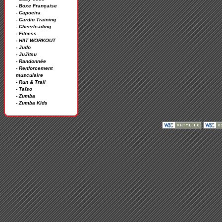
- Boxe Française
- Capoeira
- Cardio Training
- Cheerleading
- Fitness
- HIIT WORKOUT
- Judo
- JuJitsu
- Randonnée
- Renforcement
musculaire
- Run & Trail
- Taïso
- Zumba
- Zumba Kids