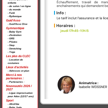
enfants
- de salon / en ligne
- du monde
- Funk
- Rythmique
Guid'Asso
- Guid'Asso Oise
Gymnastique
- Baby Gym
- d'entretien
- GRS
- Pilates
- Step
- Stretching
- Yoga
Les plus du CLEC
- Location de
costumes
Lieux d'activités
- Adresses et plan
Merci à nos
partenaires :
- Partenaires :
Nouveautés 2026 /
2027
- Ligue improvisation
pour Ados (12/17 ans)
Sport
- AfroVibe
- Baby Judo