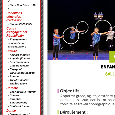
€
- Pass Sport Oise : 15
€
Conditions
générales
d'adhésion
- Saison 2026-2027
Contrat
d'engagement
Républicain
- Engagements
souscrits par
l'Association :
Culture
- Anglais (Adulte)
- Anglais (Enfant)
- Arts Plastiques
- Club de lecture
- Espagnol
- Ligue improvisation
- Poterie
- Théâtre Adultes
- Théâtre jeune
Détente
- Char du Bois Hourdy
- Couture
- Scrabble
- Scrapbooking
- Sorties à thème
Danse
- Danse parents /