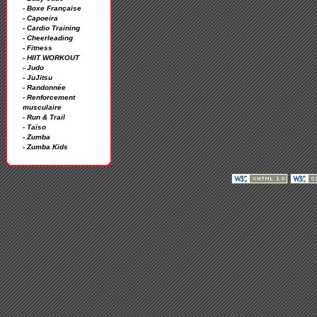
- Boxe Française
- Capoeira
- Cardio Training
- Cheerleading
- Fitness
- HIIT WORKOUT
- Judo
- JuJitsu
- Randonnée
- Renforcement
musculaire
- Run & Trail
- Taïso
- Zumba
- Zumba Kids