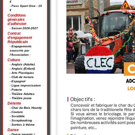
€
- Pass Sport Oise : 15
€
Conditions
générales
d'adhésion
- Saison 2026-2027
Contrat
d'engagement
Républicain
- Engagements
souscrits par
l'Association :
Culture
- Anglais (Adulte)
- Anglais (Enfant)
- Arts Plastiques
- Club de lecture
- Espagnol
- Ligue improvisation
- Poterie
- Théâtre Adultes
- Théâtre jeune
Détente
- Char du Bois Hourdy
- Couture
- Scrabble
- Scrapbooking
- Sorties à thème
Danse
- Danse parents /