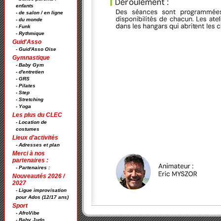
enfants
- de salon / en ligne
- du monde
- Funk
- Rythmique
Guid'Asso
- Guid'Asso Oise
Gymnastique
- Baby Gym
- d'entretien
- GRS
- Pilates
- Step
- Stretching
- Yoga
Les plus du CLEC
- Location de
costumes
Lieux d'activités
- Adresses et plan
Merci à nos
partenaires :
- Partenaires :
Nouveautés 2026 /
2027
- Ligue improvisation
pour Ados (12/17 ans)
Sport
- AfroVibe
- Baby Judo