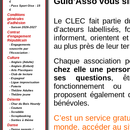
Guid’Asso vous sim
€
- Pass Sport Oise : 15
€
Conditions
Le CLEC fait partie 
générales
d'adhésion
d’acteurs labellisés, f
- Saison 2026-2027
Contrat
informent, orientent e
d'engagement
Républicain
au plus près de leur terr
- Engagements
souscrits par
l'Association :
Culture
Chaque association p
- Anglais (Adulte)
- Anglais (Enfant)
chez elle une perso
- Arts Plastiques
- Club de lecture
ses questions
, ê
- Espagnol
- Ligue improvisation
fonctionnement ou 
- Poterie
- Théâtre Adultes
proposent également d
- Théâtre jeune
Détente
bénévoles.
- Char du Bois Hourdy
- Couture
- Scrabble
C’est un service gratu
- Scrapbooking
- Sorties à thème
monde, accéder au sit
Danse
- Danse parents /