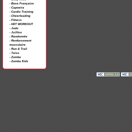
- Boxe Française
- Capoeira
- Cardio Training
- Cheerleading
- Fitness
- HIIT WORKOUT
- Judo
- JuJitsu
- Randonnée
- Renforcement
musculaire
- Run & Trail
- Taïso
- Zumba
- Zumba Kids