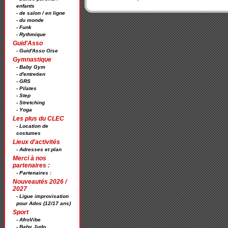
enfants
- de salon / en ligne
- du monde
- Funk
- Rythmique
Guid'Asso
- Guid'Asso Oise
Gymnastique
- Baby Gym
- d'entretien
- GRS
- Pilates
- Step
- Stretching
- Yoga
Les plus du CLEC
- Location de
costumes
Lieux d'activités
- Adresses et plan
Merci à nos
partenaires :
- Partenaires :
Nouveautés 2026 /
2027
- Ligue improvisation
pour Ados (12/17 ans)
Sport
- AfroVibe
- Baby Judo